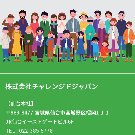
株式会社チャレンジドジャパン
【仙台本社】
〒983-8477
宮城県仙台市宮城野区榴岡1-1-1
JR仙台イーストゲートビル6F
TEL : 022-385-5778