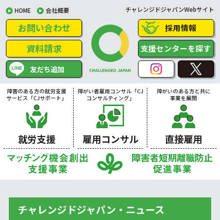
チャレンジドジャパンWebサイト
HOME
会社概要
お問い合わせ
採用情報
資料請求
支援センターを探す
友だち追加
障害のある方の就労支援
障がい者雇用コンサル「CJ
障がいのある方と共に
サービス「CJサポート」
コンサルティング」
事業を展開
就労支援
雇用コンサル
直接雇用
チャレンジドジャパン・ニュース