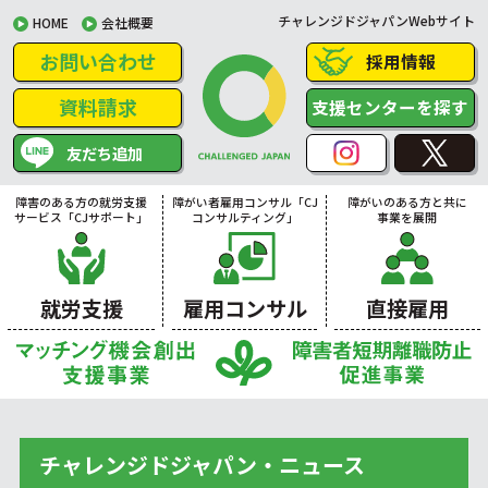
チャレンジドジャパンWebサイト
HOME
会社概要
お問い合わせ
採用情報
資料請求
支援センターを探す
友だち追加
障害のある方の就労支援
障がい者雇用コンサル「CJ
障がいのある方と共に
サービス「CJサポート」
コンサルティング」
事業を展開
就労支援
雇用コンサル
直接雇用
チャレンジドジャパン・ニュース