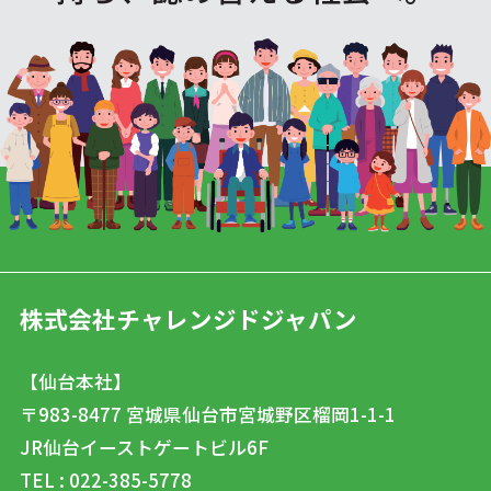
株式会社チャレンジドジャパン
【仙台本社】
〒983-8477
宮城県仙台市宮城野区榴岡1-1-1
JR仙台イーストゲートビル6F
TEL : 022-385-5778