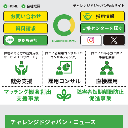
チャレンジドジャパンWebサイト
HOME
会社概要
お問い合わせ
採用情報
資料請求
支援センターを探す
友だち追加
障害のある方の就労支援
障がい者雇用コンサル「CJ
障がいのある方と共に
サービス「CJサポート」
コンサルティング」
事業を展開
就労支援
雇用コンサル
直接雇用
チャレンジドジャパン・ニュース