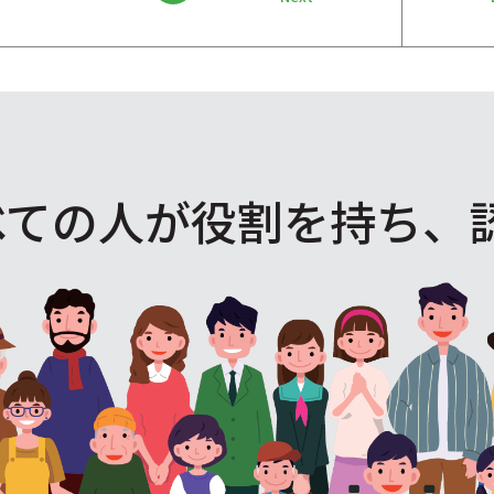
べての人が役割を
持ち、