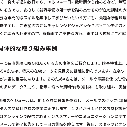
く、例えば週に数日から、あるいは一日に数時間から始めるなど、無理
いる方でも、安心して就職準備の第一歩を踏み出せるのが在宅訓練の大
要な専門的なスキルを集中して学びたいという方にも、最適な学習環境
能ですし、ご希望の方にはチャレンジドジャパンからパソコンをおひと
ぐに始められますので、設備面でご不安な方も、まずはお気軽にご相談
具体的な取り組み事例
ーで在宅訓練に取り組んでいる方の事例をご紹介します。障害特性上、
るAさんは、将来の在宅ワークを見据えた訓練に励んでいます。在宅ワ
が非常に重要になります。そのためAさんは、メールや電話を使った報
の多いデータ入力や、指示に沿った資料作成の訓練にも取り組み、実務
訓練スケジュールは、朝１０時に日報を作成し、メールでスタッフに訓
タ入力や資料作成の作業に集中します。１２時から１時間のお昼休憩を
はオンラインで配信されるビジネスマナーやコミュニケーションに関す
メールで終了報告をして一日の訓練を終えます。後日、スタッフとオン