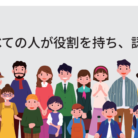
べての人が役割を
持ち、