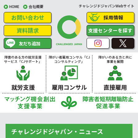
チャレンジドジャパンWebサイト
HOME
会社概要
お問い合わせ
採用情報
資料請求
支援センターを探す
友だち追加
障害のある方の就労支援
障がい者雇用コンサル「CJ
障がいのある方と共に
サービス「CJサポート」
コンサルティング」
事業を展開
就労支援
雇用コンサル
直接雇用
チャレンジドジャパン・ニュース