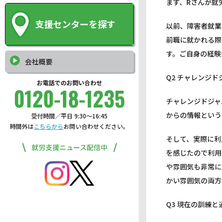
まず、Rさんが就
支援センターを探す
以前、障害者就業
前職に就かれる際
す。ご自身の経験
会社概要
Q2 チャレンジ
お電話でのお問い合わせ
0120-18-1235
チャレンジドジャ
からの情報という
受付時間／平日 9:30〜16:45
時間外は
こちらから
お問い合わせください。
そして、実際に利
就労支援ニュース配信中
を感じたので利用
や雰囲気も非常に
かい雰囲気の両方
Q3 現在の訓練