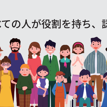
べての人が役割を
持ち、