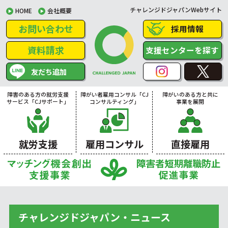
チャレンジドジャパンWebサイト
HOME
会社概要
お問い合わせ
採用情報
資料請求
支援センターを探す
友だち追加
障害のある方の就労支援
障がい者雇用コンサル「CJ
障がいのある方と共に
サービス「CJサポート」
コンサルティング」
事業を展開
就労支援
雇用コンサル
直接雇用
チャレンジドジャパン・ニュース