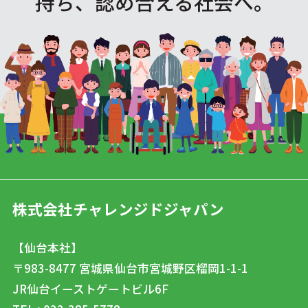
持ち、認め合える社会へ。
株式会社チャレンジドジャパン
【仙台本社】
〒983-8477
宮城県仙台市宮城野区榴岡1-1-1
JR仙台イーストゲートビル6F