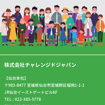
株式会社チャレンジドジャパン
【仙台本社】
〒983-8477
宮城県仙台市宮城野区榴岡1-1-1
JR仙台イーストゲートビル6F
TEL : 022-385-5778