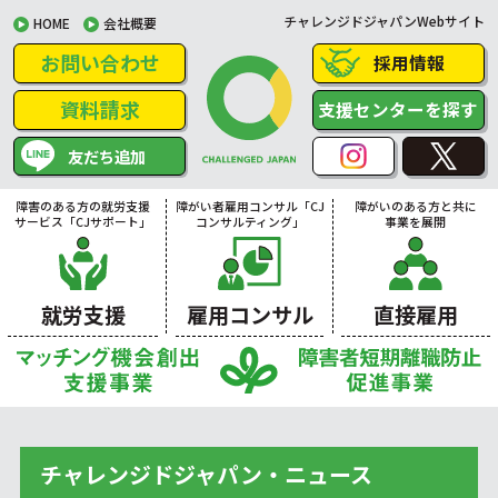
チャレンジドジャパンWebサイト
HOME
会社概要
お問い合わせ
採用情報
資料請求
支援センターを探す
友だち追加
障害のある方の就労支援
障がい者雇用コンサル「CJ
障がいのある方と共に
サービス「CJサポート」
コンサルティング」
事業を展開
就労支援
雇用コンサル
直接雇用
チャレンジドジャパン・ニュース