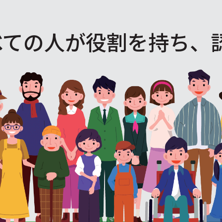
べての人が役割を
持ち、