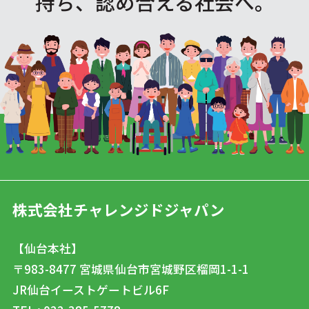
持ち、認め合える社会へ。
株式会社チャレンジドジャパン
【仙台本社】
〒983-8477
宮城県仙台市宮城野区榴岡1-1-1
JR仙台イーストゲートビル6F