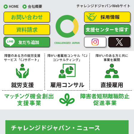
チャレンジドジャパンWebサイト
HOME
会社概要
お問い合わせ
採用情報
資料請求
支援センターを探す
友だち追加
障害のある方の就労支援
障がい者雇用コンサル「CJ
障がいのある方と共に
サービス「CJサポート」
コンサルティング」
事業を展開
就労支援
雇用コンサル
直接雇用
チャレンジドジャパン・ニュース