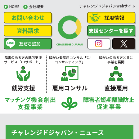
チャレンジドジャパンWebサイト
HOME
会社概要
お問い合わせ
採用情報
資料請求
支援センターを探す
友だち追加
障害のある方の就労支援
障がい者雇用コンサル「CJ
障がいのある方と共に
サービス「CJサポート」
コンサルティング」
事業を展開
就労支援
雇用コンサル
直接雇用
チャレンジドジャパン・ニュース