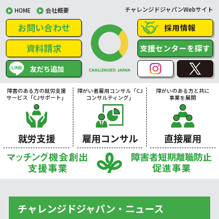
チャレンジドジャパンWebサイト
HOME
会社概要
お問い合わせ
採用情報
資料請求
支援センターを探す
友だち追加
障害のある方の就労支援
障がい者雇用コンサル「CJ
障がいのある方と共に
サービス「CJサポート」
コンサルティング」
事業を展開
就労支援
雇用コンサル
直接雇用
チャレンジドジャパン・ニュース