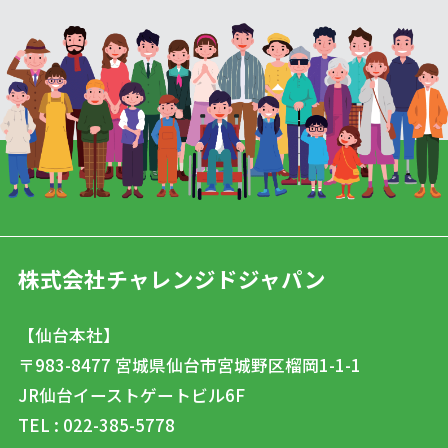
株式会社チャレンジドジャパン
【仙台本社】
〒983-8477
宮城県仙台市宮城野区榴岡1-1-1
JR仙台イーストゲートビル6F
TEL : 022-385-5778