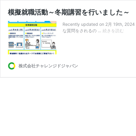
模擬就職活動～冬期講習を行いました～
Recently updated on 2月
模
な質問をされるの …
続きを読む
擬
就
職
活
動
株式会社チャレンジドジャパン
～
冬
期
講
習
を
行
い
ま
し
た