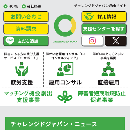
チャレンジドジャパンWebサイト
HOME
会社概要
お問い合わせ
採用情報
資料請求
支援センターを探す
友だち追加
障害のある方の就労支援
障がい者雇用コンサル「CJ
障がいのある方と共に
サービス「CJサポート」
コンサルティング」
事業を展開
就労支援
雇用コンサル
直接雇用
チャレンジドジャパン・ニュース