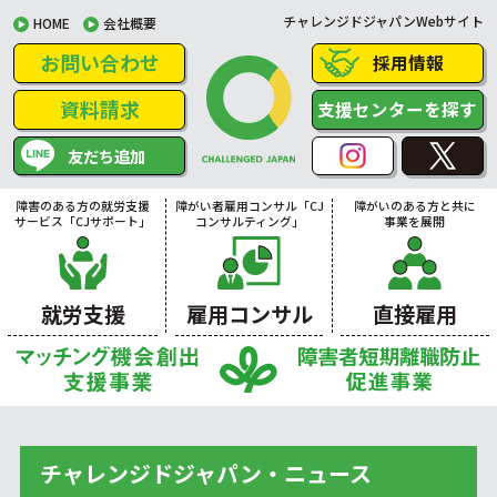
チャレンジドジャパンWebサイト
HOME
会社概要
お問い合わせ
採用情報
資料請求
支援センターを探す
友だち追加
障害のある方の就労支援
障がい者雇用コンサル「CJ
障がいのある方と共に
サービス「CJサポート」
コンサルティング」
事業を展開
就労支援
雇用コンサル
直接雇用
チャレンジドジャパン・ニュース