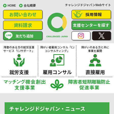
チャレンジドジャパンWebサイト
HOME
会社概要
お問い合わせ
採用情報
資料請求
支援センターを探す
友だち追加
障害のある方の就労支援
障がい者雇用コンサル「CJ
障がいのある方と共に
サービス「CJサポート」
コンサルティング」
事業を展開
就労支援
雇用コンサル
直接雇用
チャレンジドジャパン・ニュース