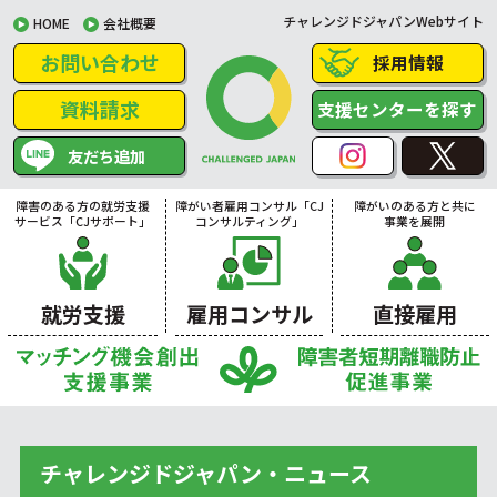
チャレンジドジャパンWebサイト
HOME
会社概要
お問い合わせ
採用情報
資料請求
支援センターを探す
友だち追加
障害のある方の就労支援
障がい者雇用コンサル「CJ
障がいのある方と共に
サービス「CJサポート」
コンサルティング」
事業を展開
就労支援
雇用コンサル
直接雇用
チャレンジドジャパン・ニュース