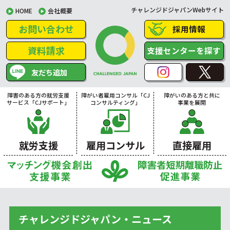
チャレンジドジャパンWebサイト
HOME
会社概要
お問い合わせ
採用情報
資料請求
支援センターを探す
友だち追加
障害のある方の就労支援
障がい者雇用コンサル「CJ
障がいのある方と共に
サービス「CJサポート」
コンサルティング」
事業を展開
就労支援
雇用コンサル
直接雇用
チャレンジドジャパン・ニュース