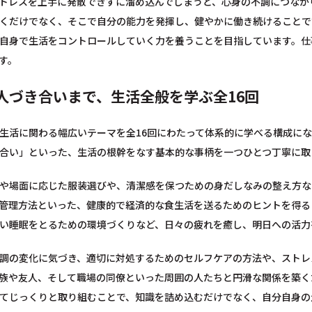
トレスを上手に発散できずに溜め込んでしまうと、心身の不調につなが
くだけでなく、そこで自分の能力を発揮し、健やかに働き続けることで
自身で生活をコントロールしていく力を養うことを目指しています。仕
す。
人づき合いまで、生活全般を学ぶ全16回
生活に関わる幅広いテーマを全16回にわたって体系的に学べる構成に
合い」といった、生活の根幹をなす基本的な事柄を一つひとつ丁寧に取
や場面に応じた服装選びや、清潔感を保つための身だしなみの整え方な
管理方法といった、健康的で経済的な食生活を送るためのヒントを得る
い睡眠をとるための環境づくりなど、日々の疲れを癒し、明日への活力
調の変化に気づき、適切に対処するためのセルフケアの方法や、ストレ
族や友人、そして職場の同僚といった周囲の人たちと円滑な関係を築く
てじっくりと取り組むことで、知識を詰め込むだけでなく、自分自身の