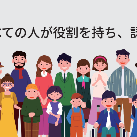
べての人が役割を
持ち、