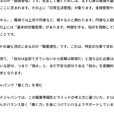
るのが「健康管理」です。安定して働くためには、まず心身の健康が基
ここに含まれます。その上に「日常生活管理」が乗ります。金銭管理や
キル」。職場では上司や同僚など、様々な人と関わります。円滑な人間
の上には「基本的労働習慣」があります。時間を守る、指示を理解して
ことです。
ドの最も頂点にあるのが「職業適性」です。これは、特定の仕事で求め
見て、「自分は全部できていないから就職は無理だ」と落ち込む必要は
いる部分、つまり「強み」と、まだ不安な部分である「弱み」を客観的
歩となります。
ャパンで「働く力」を育む
ドジャパンでは、この職業準備性ピラミッドの考え方に基づいた、8つ
んがバランス良く「働く力」を身につけていけるようサポートしていま