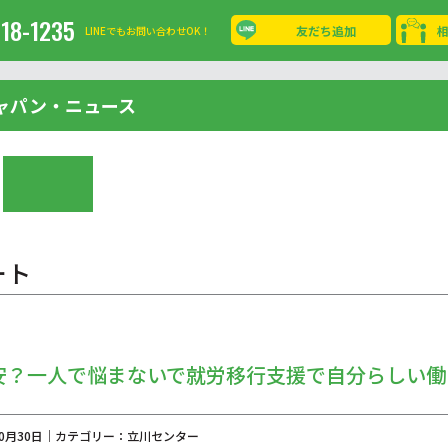
-18-1235
友だち追加
LINEでもお問い合わせOK！
ャパン・ニュース
ート
安？一人で悩まないで就労移行支援で自分らしい働
年10月30日｜カテゴリー：立川センター