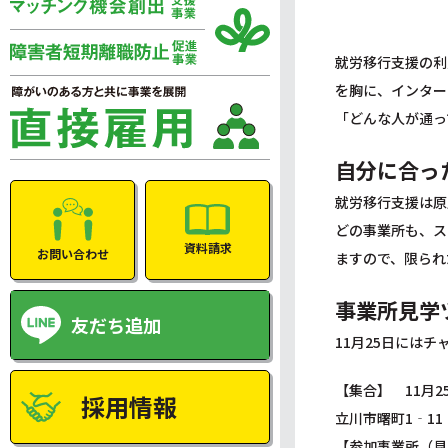
就労移行支援の利
を胸に、インター
「どんな人が通っ
自分に合っ
就労移行支援は原
どの事業所も、ス
資料請求
お問い合わせ
ますので、限られ
事業所見学
友だち追加
11月25日には
【集合】 11月25
採用情報
立川市曙町1‐1
【参加事業所（見