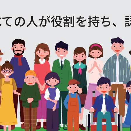
べての人が役割を
持ち、