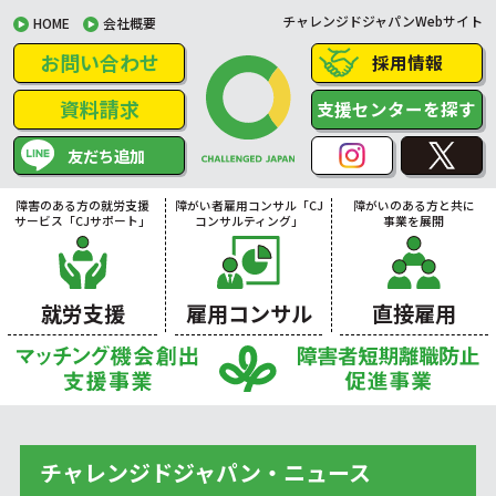
チャレンジドジャパンWebサイト
HOME
会社概要
お問い合わせ
採用情報
資料請求
支援センターを探す
友だち追加
障害のある方の就労支援
障がい者雇用コンサル「CJ
障がいのある方と共に
サービス「CJサポート」
コンサルティング」
事業を展開
就労支援
雇用コンサル
直接雇用
チャレンジドジャパン・ニュース