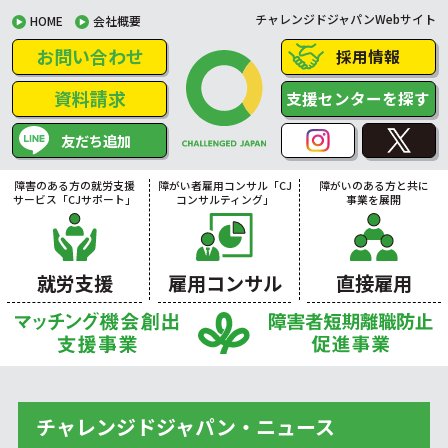
チャレンジドジャパンWebサイト
HOME
会社概要
お問い合わせ
採用情報
資料請求
支援センターを探す
友だち追加
障害のある方の就労支援
障がい者雇用コンサル「CJ
障がいのある方と共に
サービス「CJサポート」
コンサルティング」
事業を展開
就労支援
雇用コンサル
直接雇用
チャレンジドジャパン・ニュース