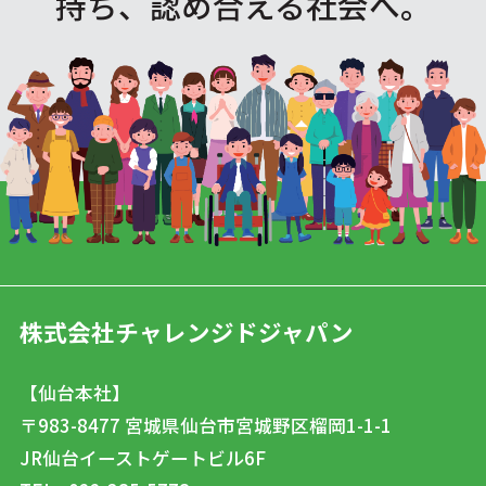
持ち、認め合える社会へ。
株式会社チャレンジドジャパン
【仙台本社】
〒983-8477
宮城県仙台市宮城野区榴岡1-1-1
JR仙台イーストゲートビル6F