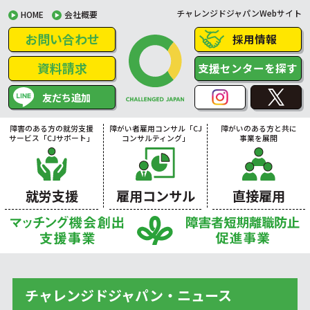
チャレンジドジャパンWebサイト
HOME
会社概要
お問い合わせ
採用情報
資料請求
支援センターを探す
友だち追加
障害のある方の就労支援
障がい者雇用コンサル「CJ
障がいのある方と共に
サービス「CJサポート」
コンサルティング」
事業を展開
就労支援
雇用コンサル
直接雇用
チャレンジドジャパン・ニュース