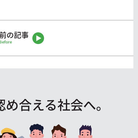
前の記事
Before
認め合える社会へ。