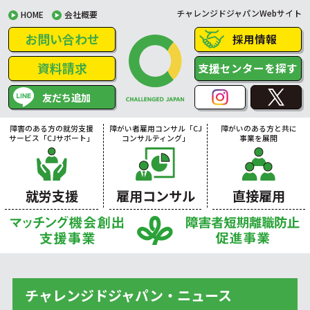
チャレンジドジャパンWebサイト
HOME
会社概要
お問い合わせ
採用情報
資料請求
支援センターを探す
友だち追加
障害のある方の就労支援
障がい者雇用コンサル「CJ
障がいのある方と共に
サービス「CJサポート」
コンサルティング」
事業を展開
就労支援
雇用コンサル
直接雇用
チャレンジドジャパン・ニュース