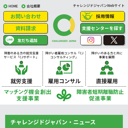
チャレンジドジャパンWebサイト
HOME
会社概要
お問い合わせ
採用情報
資料請求
支援センターを探す
友だち追加
障害のある方の就労支援
障がい者雇用コンサル「CJ
障がいのある方と共に
サービス「CJサポート」
コンサルティング」
事業を展開
就労支援
雇用コンサル
直接雇用
チャレンジドジャパン・ニュース