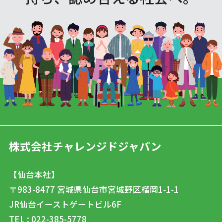
株式会社チャレンジドジャパン
【仙台本社】
〒983-8477
宮城県仙台市宮城野区榴岡1-1-1
JR仙台イーストゲートビル6F
TEL : 022-385-5778