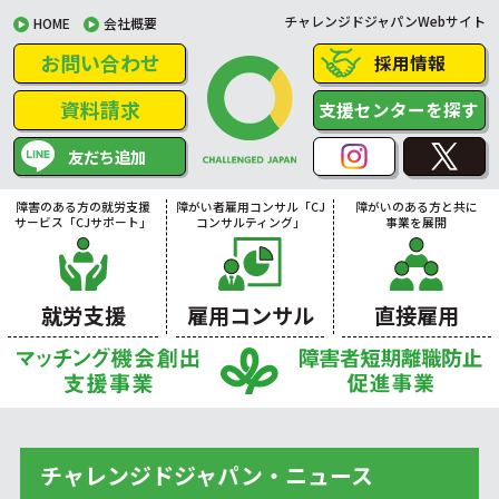
チャレンジドジャパンWebサイト
HOME
会社概要
お問い合わせ
採用情報
資料請求
支援センターを探す
友だち追加
障害のある方の就労支援
障がい者雇用コンサル「CJ
障がいのある方と共に
サービス「CJサポート」
コンサルティング」
事業を展開
就労支援
雇用コンサル
直接雇用
チャレンジドジャパン・ニュース