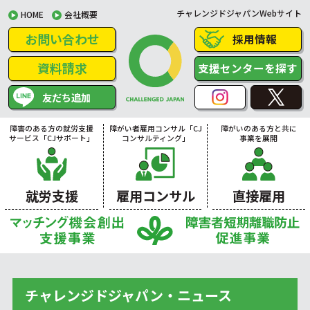
チャレンジドジャパンWebサイト
HOME
会社概要
お問い合わせ
採用情報
資料請求
支援センターを探す
友だち追加
障害のある方の就労支援
障がい者雇用コンサル「CJ
障がいのある方と共に
サービス「CJサポート」
コンサルティング」
事業を展開
就労支援
雇用コンサル
直接雇用
チャレンジドジャパン・ニュース