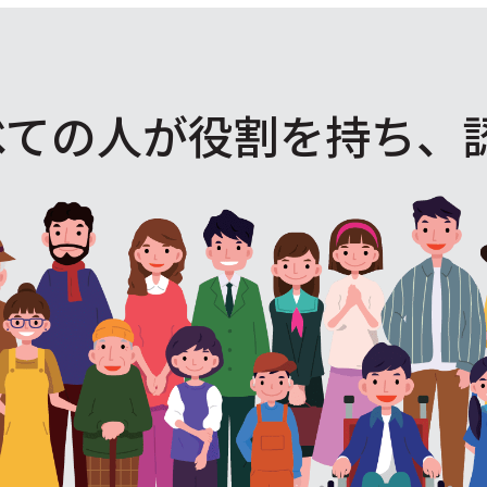
べての人が役割を
持ち、