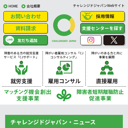
チャレンジドジャパンWebサイト
HOME
会社概要
お問い合わせ
採用情報
資料請求
支援センターを探す
友だち追加
障害のある方の就労支援
障がい者雇用コンサル「CJ
障がいのある方と共に
サービス「CJサポート」
コンサルティング」
事業を展開
就労支援
雇用コンサル
直接雇用
チャレンジドジャパン・ニュース