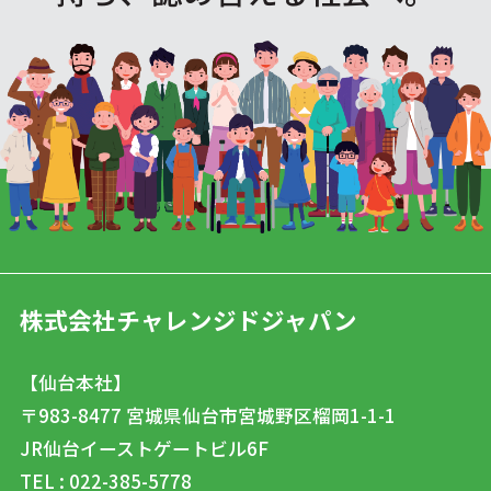
株式会社チャレンジドジャパン
【仙台本社】
〒983-8477
宮城県仙台市宮城野区榴岡1-1-1
JR仙台イーストゲートビル6F
TEL : 022-385-5778