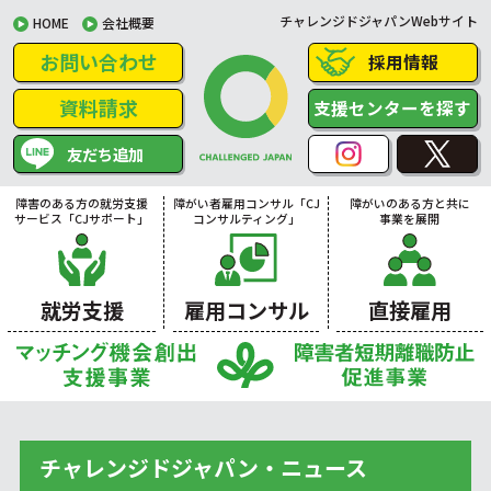
チャレンジドジャパンWebサイト
HOME
会社概要
お問い合わせ
採用情報
資料請求
支援センターを探す
友だち追加
障害のある方の就労支援
障がい者雇用コンサル「CJ
障がいのある方と共に
サービス「CJサポート」
コンサルティング」
事業を展開
就労支援
雇用コンサル
直接雇用
チャレンジドジャパン・ニュース