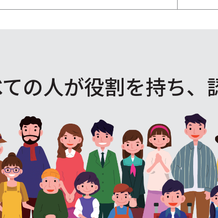
べての人が役割を
持ち、