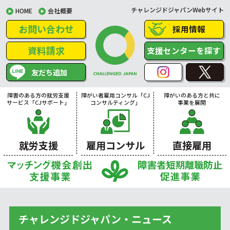
チャレンジドジャパンWebサイト
HOME
会社概要
お問い合わせ
採用情報
資料請求
支援センターを探す
友だち追加
障害のある方の就労支援
障がい者雇用コンサル「CJ
障がいのある方と共に
サービス「CJサポート」
コンサルティング」
事業を展開
就労支援
雇用コンサル
直接雇用
チャレンジドジャパン・ニュース