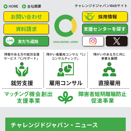
チャレンジドジャパンWebサイト
HOME
会社概要
お問い合わせ
採用情報
資料請求
支援センターを探す
友だち追加
障害のある方の就労支援
障がい者雇用コンサル「CJ
障がいのある方と共に
サービス「CJサポート」
コンサルティング」
事業を展開
就労支援
雇用コンサル
直接雇用
チャレンジドジャパン・ニュース