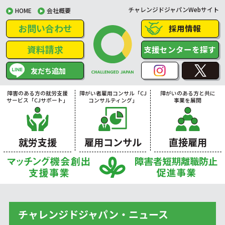
チャレンジドジャパンWebサイト
HOME
会社概要
お問い合わせ
採用情報
資料請求
支援センターを探す
友だち追加
障害のある方の就労支援
障がい者雇用コンサル「CJ
障がいのある方と共に
サービス「CJサポート」
コンサルティング」
事業を展開
就労支援
雇用コンサル
直接雇用
チャレンジドジャパン・ニュース