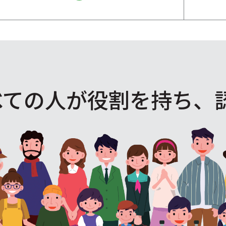
べての人が役割を
持ち、