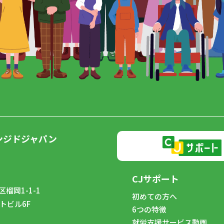
ンジドジャパン
CJサポート
榴岡1-1-1
初めての方へ
トビル6F
6つの特徴
8
就労支援サービス動画