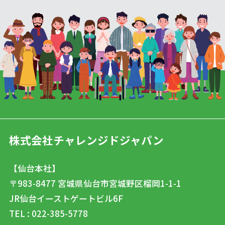
株式会社チャレンジドジャパン
【仙台本社】
〒983-8477
宮城県仙台市宮城野区榴岡1-1-1
JR仙台イーストゲートビル6F
TEL : 022-385-5778