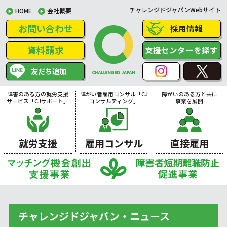
チャレンジドジャパンWebサイト
HOME
会社概要
お問い合わせ
採用情報
資料請求
支援センターを探す
友だち追加
障害のある方の就労支援
障がい者雇用コンサル「CJ
障がいのある方と共に
サービス「CJサポート」
コンサルティング」
事業を展開
就労支援
雇用コンサル
直接雇用
チャレンジドジャパン・ニュース