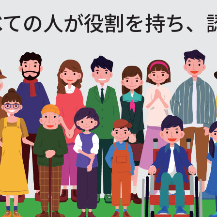
べての人が役割を
持ち、