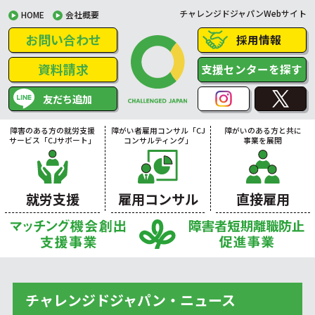
チャレンジドジャパンWebサイト
HOME
会社概要
お問い合わせ
採用情報
資料請求
支援センターを探す
友だち追加
障害のある方の就労支援
障がい者雇用コンサル「CJ
障がいのある方と共に
サービス「CJサポート」
コンサルティング」
事業を展開
就労支援
雇用コンサル
直接雇用
チャレンジドジャパン・ニュース