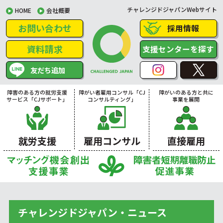
チャレンジドジャパンWebサイト
HOME
会社概要
お問い合わせ
採用情報
資料請求
支援センターを探す
友だち追加
障害のある方の就労支援
障がい者雇用コンサル「CJ
障がいのある方と共に
サービス「CJサポート」
コンサルティング」
事業を展開
就労支援
雇用コンサル
直接雇用
チャレンジドジャパン・ニュース