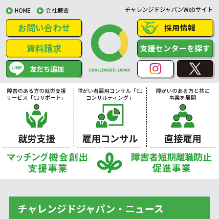
チャレンジドジャパンWebサイト
HOME
会社概要
お問い合わせ
採用情報
資料請求
支援センターを探す
友だち追加
障害のある方の就労支援
障がい者雇用コンサル「CJ
障がいのある方と共に
サービス「CJサポート」
コンサルティング」
事業を展開
就労支援
雇用コンサル
直接雇用
チャレンジドジャパン・ニュース