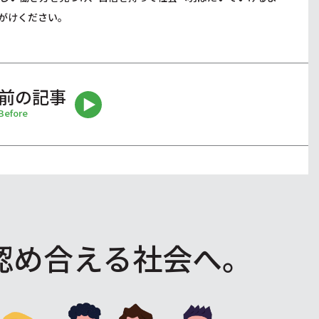
がけください。
前の記事
Before
認め合える社会へ。