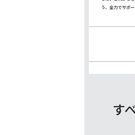
う、全力でサポー
す