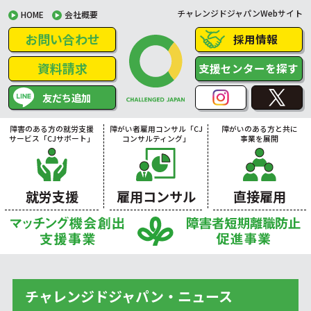
チャレンジドジャパンWebサイト
HOME
会社概要
お問い合わせ
採用情報
資料請求
支援センターを探す
友だち追加
障害のある方の就労支援
障がい者雇用コンサル「CJ
障がいのある方と共に
サービス「CJサポート」
コンサルティング」
事業を展開
就労支援
雇用コンサル
直接雇用
チャレンジドジャパン・ニュース