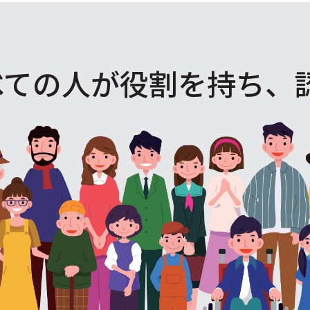
べての人が役割を
持ち、