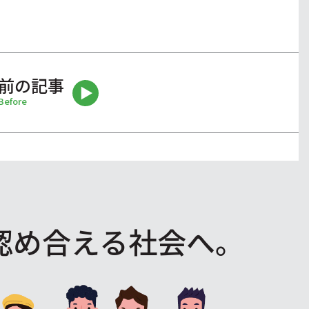
前の記事
Before
認め合える社会へ。