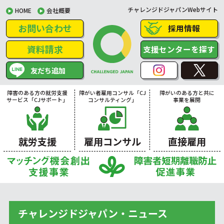
チャレンジドジャパンWebサイト
HOME
会社概要
お問い合わせ
採用情報
資料請求
支援センターを探す
友だち追加
障害のある方の就労支援
障がい者雇用コンサル「CJ
障がいのある方と共に
サービス「CJサポート」
コンサルティング」
事業を展開
就労支援
雇用コンサル
直接雇用
チャレンジドジャパン・ニュース