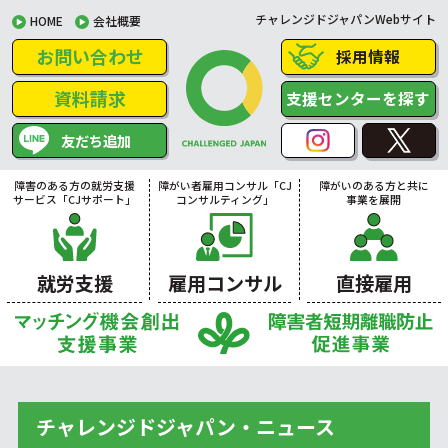
チャレンジドジャパンWebサイト
HOME
会社概要
お問い合わせ
採用情報
資料請求
支援センターを探す
友だち追加
障害のある方の就労支援
障がい者雇用コンサル「CJ
障がいのある方と共に
サービス「CJサポート」
コンサルティング」
事業を展開
就労支援
雇用コンサル
直接雇用
チャレンジドジャパン・ニュース